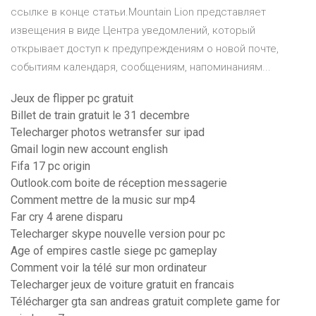
ссылке в конце статьи.Mountain Lion представляет
извещения в виде Центра уведомлений, который
открывает доступ к предупреждениям о новой почте,
событиям календаря, сообщениям, напоминаниям...
Jeux de flipper pc gratuit
Billet de train gratuit le 31 decembre
Telecharger photos wetransfer sur ipad
Gmail login new account english
Fifa 17 pc origin
Outlook.com boite de réception messagerie
Comment mettre de la music sur mp4
Far cry 4 arene disparu
Telecharger skype nouvelle version pour pc
Age of empires castle siege pc gameplay
Comment voir la télé sur mon ordinateur
Telecharger jeux de voiture gratuit en francais
Télécharger gta san andreas gratuit complete game for