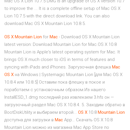
Mac OS X Lion 10.7.5 DMG is an upgrade of OS X version 10.7
to improve the ... It is a complete offline setup of Mac OS X
Lion 10.7.5 with the direct download link. You can also
download Mac OS X Mountain Lion 10.8.5.
OS
X
Mountain
Lion
for
Mac
- Download OS X Mountain Lion
latest version: Download Mountain Lion for Mac.OS X 10.8
Mountain Lion is Apple's latest operating system for Mac. It
brings OS X much closer to iOS in terms of features and
syncing with iPads and iPhones. Заргузочная флешка
Mac
OS
X
на Windows | Systemagic Mountain Lion [для Mac OS X
10.8.4 или 10.8.5] Оставим пока флешку в покое и
поработаем с установочным образом.Из нашего
InstallESD_1.dmg последний раз извлекаем 3.hfs он —
загрузочный раздел Mac OS X 10.8.4. 5. Заходим обратно в
BootDiskUtility и выбираем второй...
OS
X
10.8
Mountain
Lion
доступна для загрузки в
Mac
App… Скачать OS X 10.8
Mountain Lion можно из магазина Mac App Store по