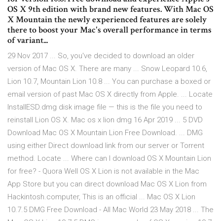
OS X 9th edition with brand new features. With Mac OS
X Mountain the newly experienced features are solely
there to boost your Mac's overall performance in terms
of variant...
29 Nov 2017 ... So, you've decided to download an older
version of Mac OS X. There are many ... Snow Leopard 10.6,
Lion 10.7, Mountain Lion 10.8 ... You can purchase a boxed or
email version of past Mac OS X directly from Apple. ... Locate
InstallESD.dmg disk image file — this is the file you need to
reinstall Lion OS X. Mac os x lion dmg 16 Apr 2019 ... 5 DVD
Download Mac OS X Mountain Lion Free Download. ... DMG
using either Direct download link from our server or Torrent
method. Locate ... Where can I download OS X Mountain Lion
for free? - Quora Well OS X Lion is not available in the Mac
App Store but you can direct download Mac OS X Lion from
Hackintosh.computer, This is an official ... Mac OS X Lion
10.7.5 DMG Free Download - All Mac World 23 May 2018 ... The