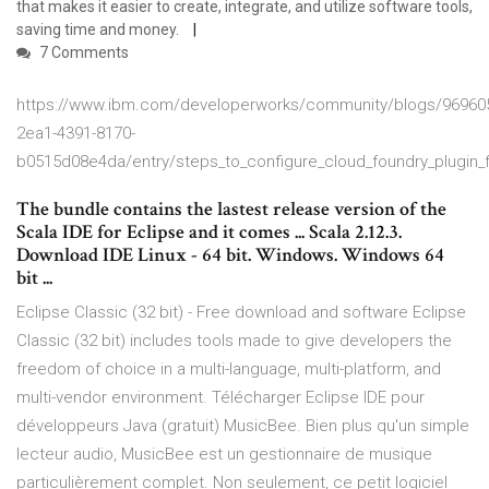
that makes it easier to create, integrate, and utilize software tools,
saving time and money.
7 Comments
https://www.ibm.com/developerworks/community/blogs/96960
2ea1-4391-8170-
b0515d08e4da/entry/steps_to_configure_cloud_foundry_plugin_f
The bundle contains the lastest release version of the
Scala IDE for Eclipse and it comes ... Scala 2.12.3.
Download IDE Linux - 64 bit. Windows. Windows 64
bit ...
Eclipse Classic (32 bit) - Free download and software Eclipse
Classic (32 bit) includes tools made to give developers the
freedom of choice in a multi-language, multi-platform, and
multi-vendor environment. Télécharger Eclipse IDE pour
développeurs Java (gratuit) MusicBee. Bien plus qu'un simple
lecteur audio, MusicBee est un gestionnaire de musique
particulièrement complet. Non seulement, ce petit logiciel