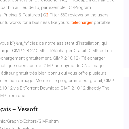
ques, conversion et retouche.
FAQ | Inkscape
Il devrait être
ar bin au lieu de lib, par exemple : C:\Program
, Pricing, & Features | G
2
Filter 560 reviews by the users'
untu works for a business like yours.
télécharger
portable
vous bï¿½nï¿½ficiez de notre assistant d'installation, qui
harger GIMP 2.8.22 GIMP - Télécharger Gratuit. GIMP est un
éléchargement gratuitement. GIMP 2.10.12 - Télécharger
 graphique open source. GIMP, acronyme de GNU Image
diteur gratuit très bien connu qui vous offre plusieurs
 d'édition d'image. Même si le programme est gratuit, GIMP
0.12 via BitTorrent Download GIMP 2.10.12 directly The
IMP from one ...
nçais – Vessoft
ic/Graphic-Editors/GIMP.shtml
0-ubuntu-download