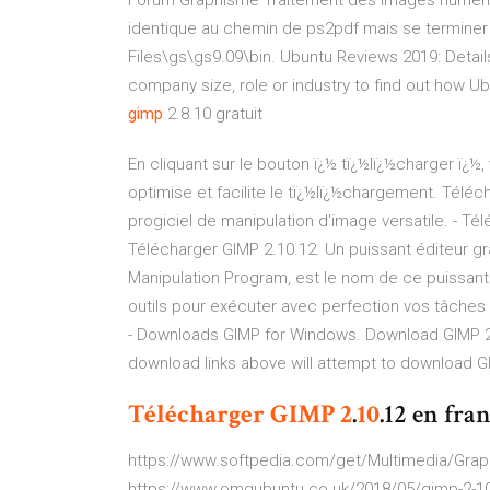
Forum Graphisme
Traitement des images numéri
identique au chemin de ps2pdf mais se terminer p
Files\gs\gs9.09\bin.
Ubuntu Reviews 2019: Details
company size, role or industry to find out how Ub
gimp
2.8.10 gratuit
En cliquant sur le bouton ï¿½ tï¿½lï¿½charger ï¿½, 
optimise et facilite le tï¿½lï¿½chargement. Téléc
progiciel de manipulation d'image versatile. - T
Télécharger GIMP 2.10.12. Un puissant éditeur
Manipulation Program, est le nom de ce puissant é
outils pour exécuter avec perfection vos tâches
- Downloads GIMP for Windows. Download GIMP 2.1
download links above will attempt to download G
Télécharger
GIMP
2
.
10
.12 en fra
https://www.softpedia.com/get/Multimedia/Graph
https://www.omgubuntu.co.uk/2018/05/gimp-2-1