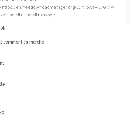
p https://en.freedownloadmanager.org/Windows-PC/GIMP-
nt-install-uninstall-msi-exe/
ook
uit comment ca marche
nt
tte
 xp