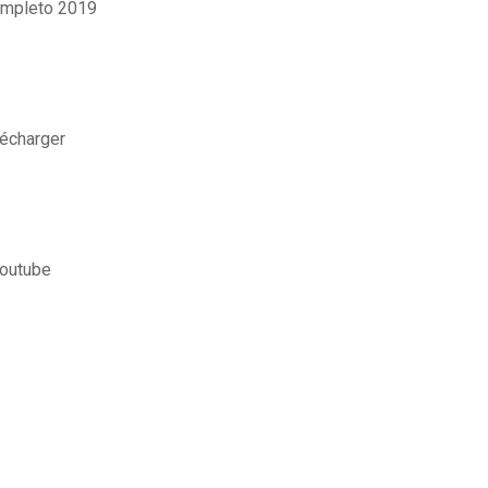
ompleto 2019
lécharger
youtube