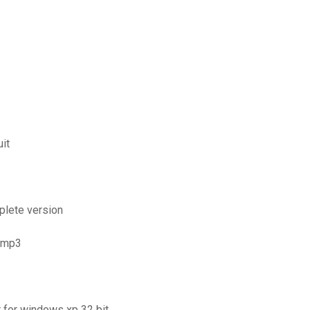
uit
mplete version
r mp3
r for windows xp 32 bit