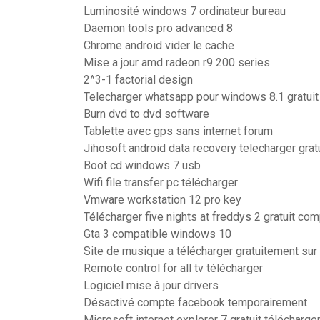
Luminosité windows 7 ordinateur bureau
Daemon tools pro advanced 8
Chrome android vider le cache
Mise a jour amd radeon r9 200 series
2^3-1 factorial design
Telecharger whatsapp pour windows 8.1 gratuit
Burn dvd to dvd software
Tablette avec gps sans internet forum
Jihosoft android data recovery telecharger grat
Boot cd windows 7 usb
Wifi file transfer pc télécharger
Vmware workstation 12 pro key
Télécharger five nights at freddys 2 gratuit co
Gta 3 compatible windows 10
Site de musique a télécharger gratuitement su
Remote control for all tv télécharger
Logiciel mise à jour drivers
Désactivé compte facebook temporairement
Microsoft internet explorer 7 gratuit télécharge