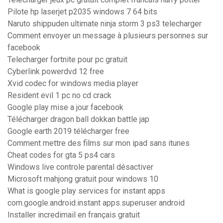
Pilote hp laserjet p2035 windows 7 64 bits
Naruto shippuden ultimate ninja storm 3 ps3 telecharger
Comment envoyer un message à plusieurs personnes sur
facebook
Telecharger fortnite pour pc gratuit
Cyberlink powerdvd 12 free
Xvid codec for windows media player
Resident evil 1 pc no cd crack
Google play mise a jour facebook
Télécharger dragon ball dokkan battle jap
Google earth 2019 télécharger free
Comment mettre des films sur mon ipad sans itunes
Cheat codes for gta 5 ps4 cars
Windows live controle parental désactiver
Microsoft mahjong gratuit pour windows 10
What is google play services for instant apps
com.google.android.instant apps.superuser android
Installer incredimail en français gratuit