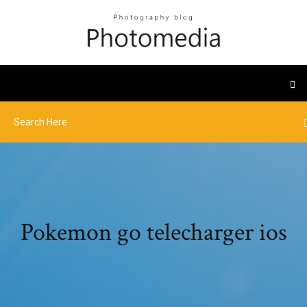
Pokemon go telecharger ios