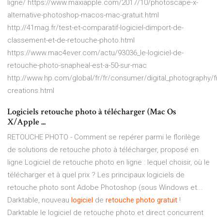
ligne/ https://www.maxiapple.com/2017/10/photoscape-x-
alternative-photoshop-macos-mac-gratuit.html
http://41mag.fr/test-et-comparatif-logiciel-dimport-de-
classement-et-de-retouche-photo.html
https://www.mac4ever.com/actu/93036_le-logiciel-de-
retouche-photo-snapheal-est-a-50-sur-mac
http://www.hp.com/global/fr/fr/consumer/digital_photography/
creations.html
Logiciels retouche photo à télécharger (Mac Os
X/Apple ...
RETOUCHE PHOTO - Comment se repérer parmi le florilège
de solutions de retouche photo à télécharger, proposé en
ligne Logiciel de retouche photo en ligne : lequel choisir, où le
télécharger et à quel prix ? Les principaux logiciels de
retouche photo sont Adobe Photoshop (sous Windows et...
Darktable, nouveau
logiciel
de
retouche
photo
gratuit
!
Darktable le logiciel de retouche photo et direct concurrent