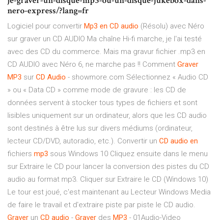
je-graver-un-disque-mp3-ou-un-disque-jukebox-dans-
nero-express/?lang=fr
Logiciel pour convertir
Mp3
en
CD
audio
(Résolu) avec Néro
sur graver un CD AUDIO Ma chaîne Hi-fi marche, je l'ai testé
avec des CD du commerce. Mais ma gravur fichier .mp3 en
CD AUDIO avec Néro 6, ne marche pas !! Comment
Graver
MP3
sur
CD
Audio
- showmore.com Sélectionnez « Audio CD
» ou « Data CD » comme mode de gravure : les CD de
données servent à stocker tous types de fichiers et sont
lisibles uniquement sur un ordinateur, alors que les CD audio
sont destinés à être lus sur divers médiums (ordinateur,
lecteur CD/DVD, autoradio, etc.). Convertir un
CD
audio
en
fichiers
mp3
sous Windows 10 Cliquez ensuite dans le menu
sur Extraire le CD pour lancer la conversion des pistes du CD
audio au format mp3. Cliquer sur Extraire le CD (Windows 10)
Le tour est joué, c'est maintenant au Lecteur Windows Media
de faire le travail et d'extraire piste par piste le CD audio.
Graver
un
CD
audio
-
Graver
des
MP3
- 01Audio-Video