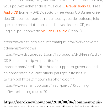
audio (.mp3, .wma, etc.) sur votre ordinateur. Le cas échéant,
vous pouvez acheter de la musique ...
Graver
audio
CD
: Free
Audio
CD
Burner - DVDVideoSoft Free Audio CD Burner crée
des CD pour les reproduire sur tous types de lecteurs, tels
que une chaîne hi-fi, un auto-radio avec lecteur CD, etc.
Logiciel pour convertir
Mp3
en
CD
audio
(Résolu)
https://www.astuces-aide-informatique.info/3938/convertir-
cd-en-mp3-windows
https://www.dvdvideosoft.com/fr/products/dvd/Free-Audio-
CD-Burner.htm http://raptualitesfr.e-
monsite.com/medias/files/tutoriel-ripper-et-graver-des-cd-
en-conservant-la-qualite-studio-par-raptualitesfr-sur-
twitter-.pdf https://imgburn.fr.softonic.com/
https://www.ashampoo.com/fr/eur/pin/5510/burning-
software/burning-studio-20
https://neroknowhow.com/2018/08/06/comment-puis-