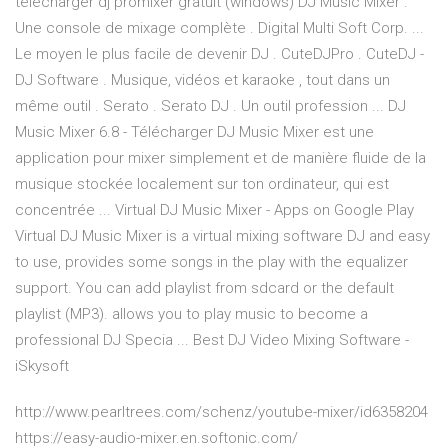
télécharger dj promixer gratuit (windows) DJ Music Mixer .
Une console de mixage complète . Digital Multi Soft Corp. ...
Le moyen le plus facile de devenir DJ . CuteDJPro . CuteDJ -
DJ Software . Musique, vidéos et karaoke , tout dans un
même outil . Serato . Serato DJ . Un outil profession ... DJ
Music Mixer 6.8 - Télécharger DJ Music Mixer est une
application pour mixer simplement et de manière fluide de la
musique stockée localement sur ton ordinateur, qui est
concentrée ... Virtual DJ Music Mixer - Apps on Google Play
Virtual DJ Music Mixer is a virtual mixing software DJ and easy
to use, provides some songs in the play with the equalizer
support. You can add playlist from sdcard or the default
playlist (MP3). allows you to play music to become a
professional DJ Specia ... Best DJ Video Mixing Software -
iSkysoft
http://www.pearltrees.com/schenz/youtube-mixer/id6358204
https://easy-audio-mixer.en.softonic.com/