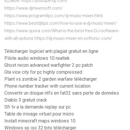
622809/ https://youtube-dj.com/
https://www.djmixersoft.com/
https://www.program4pc.com/dj-music-mixer.html
https://www.bestdjtips.com/how-to-use-a-dj-music-mixer/
https://www.quora.com/What-is-the-best-free-DJ-software-
with-all-options https://dj-music-mixer.en.softonic.com/
Télécharger logiciel anti plagiat gratuit en ligne
Pilote audio windows 10 realtek
Ghost recon advanced warfighter 2 pc patch
Gta vice city for pc highly compressed
Plant vs zombie 2 garden warfare télécharger
Phone number tracker with current location
Convertir un disque ntfs en fat32 sans perte de données
Diablo 3 gratuit crack
Sfr tv a la demande replay sur pc
Table de mixage virtuel pour micro
Install minecraft maps windows 10
Windows xp iso 32 bits télécharger