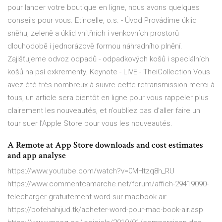
pour lancer votre boutique en ligne, nous avons quelques
conseils pour vous.
Etincelle, o.s. - Úvod
Provádíme úklid
sněhu, zeleně a úklid vnitřních i venkovních prostorů
dlouhodobě i jednorázově formou náhradního plnění.
Zajišťujeme odvoz odpadů - odpadkových košů i speciálních
košů na psí exkrementy.
Keynote - LIVE - TheiCollection
Vous
avez été très nombreux à suivre cette retransmission merci à
tous, un article sera bientôt en ligne pour vous rappeler plus
clairement les nouveautés, et n’oubliez pas d’aller faire un
tour suer l’Apple Store pour vous les nouveautés.
A Remote at App Store downloads and cost estimates
and app analyse
https://www.youtube.com/watch?v=0MHtzq8h_RU
https://www.commentcamarche.net/forum/affich-29419090-
telecharger-gratuitement-word-sur-macbook-air
https://bofehahijud.tk/acheter-word-pour-mac-book-air.asp