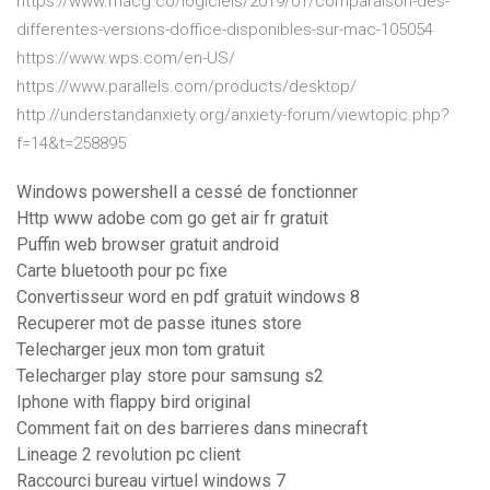
https://www.macg.co/logiciels/2019/01/comparaison-des-
differentes-versions-doffice-disponibles-sur-mac-105054
https://www.wps.com/en-US/
https://www.parallels.com/products/desktop/
http://understandanxiety.org/anxiety-forum/viewtopic.php?
f=14&t=258895
Windows powershell a cessé de fonctionner
Http www adobe com go get air fr gratuit
Puffin web browser gratuit android
Carte bluetooth pour pc fixe
Convertisseur word en pdf gratuit windows 8
Recuperer mot de passe itunes store
Telecharger jeux mon tom gratuit
Telecharger play store pour samsung s2
Iphone with flappy bird original
Comment fait on des barrieres dans minecraft
Lineage 2 revolution pc client
Raccourci bureau virtuel windows 7